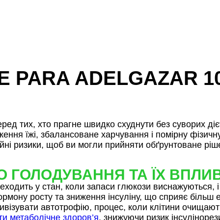
E PARA ADELGAZAR 1
ед тих, хто прагне швидко схуднути без суворих діє
ення їжі, збалансоване харчування і помірну фізичну
ційні ризики, щоб ви могли прийняти обґрунтоване рі
 ГОЛОДУВАННЯ ТА ЇХ ВПЛИ
ереходить у стан, коли запаси глюкози виснажуються
гормону росту та зниження інсуліну, що сприяє біль
тивізувати автотрофію, процес, коли клітини очищают
и метаболічне здоров’я
, знижуючи ризик інсулінорез