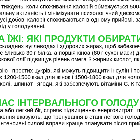
 тиждень, коли споживання калорій обмежується 500‑6
іальну активність і мінімізувати психологічний диско
сі добові калорії споживаються в одному прийомі, за
ід у голодуванні.
 ЇЖІ: ЯКІ ПРОДУКТИ ОБИРАТ
 складних вуглеводах і здорових жирах, щоб забезпечи
 близько 30 г білка, а порція кіноа (80 г сухої маси)
кової олії підвищує рівень омега‑3 жирних кислот, я
рію і простих цукрів, які можуть підвищити інсулін і
200‑1500 ккал для жінок і 1500‑1800 ккал для чолові
олі, шпинат і ягоди, які забезпечують вітаміни С, К 
 ЧАС ІНТЕРВАЛЬНОГО ГОЛОД
ба або легкий біг, сприяє підвищенню енерговитрат 
ідження вказують, що тренування в стані легкого гол
 інтенсивні силові вправи краще планувати після прий