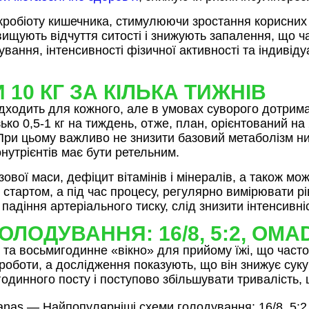
кробіоту кишечника, стимулюючи зростання корисних ба
вищують відчуття ситості і знижують запалення, що 
ування, інтенсивності фізичної активності та індиві
10 КГ ЗА КІЛЬКА ТИЖНІВ
 підходить для кожного, але в умовах суворого дотри
ко 0,5‑1 кг на тиждень, отже, план, орієнтований на 
 При цьому важливо не знизити базовий метаболізм н
нутрієнтів має бути ретельним.
ової маси, дефіцит вітамінів і мінералів, а також м
артом, а під час процесу, регулярно вимірювати ріве
е падіння артеріального тиску, слід знизити інтенсив
ЛОДУВАННЯ: 16/8, 5:2, OMA
і та восьмигодинне «вікно» для прийому їжі, що част
 роботи, а дослідження показують, що він знижує суку
годинного посту і поступово збільшувати тривалість,