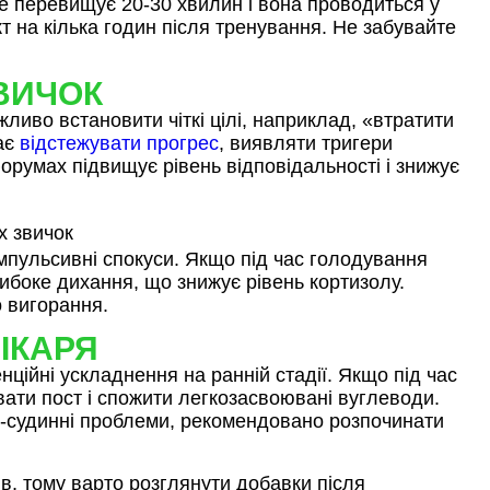
не перевищує 20‑30 хвилин і вона проводиться у
 на кілька годин після тренування. Не забувайте
ВИЧОК
ливо встановити чіткі цілі, наприклад, «втратити
гає
відстежувати прогрес
, виявляти тригери
форумах підвищує рівень відповідальності і знижує
мпульсивні спокуси. Якщо під час голодування
ибоке дихання, що знижує рівень кортизолу.
о вигорання.
ІКАРЯ
ційні ускладнення на ранній стадії. Якщо під час
рвати пост і спожити легкозасвоювані вуглеводи.
о‑судинні проблеми, рекомендовано розпочинати
в, тому варто розглянути добавки після