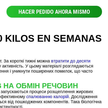
HACER PEDIDO AHORA MISMO
0 KILOS EN SEMANAS
т. За короткі тижні можна
втратити до десяти
 активність. У цьому матеріалі розглядаються
шення і уникнути поширених помилок, що часто
В НА ОБМІН РЕЧОВИН
, і запускаються процеси розщеплення жирових
ш ефективному
спалюванню калорій
. Дослідження
ься від пошкоджених компонентів. Така біологічна
истентності.