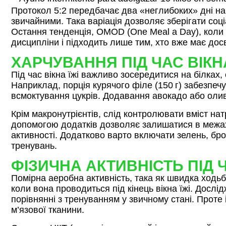
Протокол 5:2 передбачає два «неглибоких» дні на
звичайними. Така варіація дозволяє зберігати соц
Остання тенденція, OMOD (One Meal a Day), коли у
дисципліни і підходить лише тим, хто вже має досв
ХАРЧУВАННЯ ПІД ЧАС ВІКНА
Під час вікна їжі важливо зосередитися на білках,
Наприклад, порція курячого філе (150 г) забезпечує
всмоктування цукрів. Додавання авокадо або олив
Крім макронутрієнтів, слід контролювати вміст нат
допомогою додатків дозволяє залишатися в межах 1
активності. Додатково варто включати зелень, брок
тренувань.
ФІЗИЧНА АКТИВНІСТЬ ПІД
Помірна аеробна активність, така як швидка ходь
коли вона проводиться під кінець вікна їжі. Досл
порівнянні з тренуванням у звичному стані. Проте
м’язової тканини.