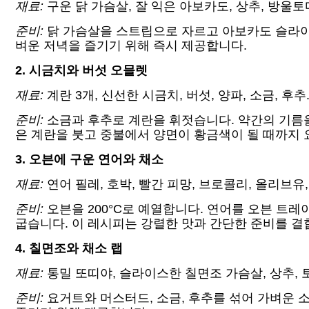
재료:
구운 닭 가슴살, 잘 익은 아보카도, 상추, 방울토마
준비:
닭 가슴살을 스트립으로 자르고 아보카도 슬라이스,
벼운 저녁을 즐기기 위해 즉시 제공합니다.
2. 시금치와 버섯 오믈렛
재료:
계란 3개, 신선한 시금치, 버섯, 양파, 소금, 후추
준비:
소금과 후추로 계란을 휘젓습니다. 약간의 기름을
은 계란을 붓고 중불에서 양면이 황금색이 될 때까지 
3. 오븐에 구운 연어와 채소
재료:
연어 필레, 호박, 빨간 피망, 브로콜리, 올리브유, 
준비:
오븐을 200°C로 예열합니다. 연어를 오븐 트레
굽습니다. 이 레시피는 강렬한 맛과 간단한 준비를 
4. 칠면조와 채소 랩
재료:
통밀 또띠야, 슬라이스한 칠면조 가슴살, 상추, 토
준비:
요거트와 머스터드, 소금, 후추를 섞어 가벼운 