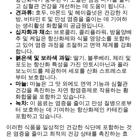
고 심혈관 건강을 개선하는 데 도움이 됩니다.
견과류:
호두, 아몬드 및 헤이즐넛은 건강한 지
방, 비타민 E 및 만성 염증을 줄이는 데 기여하
는 생리활성 화합물의 공급원입니다.
십자화과 채소:
브로콜리, 콜리플라워, 방울양배
추 및 케일은 항산화제와 식물 영양소를 포함하
고 있어 염증 과정을 조절하고 면역 체계를 강화
합니다.
붉은색 및 보라색 과일:
딸기, 블루베리, 체리 및
포도는 항산화 특성을 가진 안토시아닌과 플라
보노이드를 제공하여 세포를 산화 스트레스로
부터 보호합니다.
마늘:
마늘은 그 맛 외에도 면역 기능과 심혈관
건강을 촉진하는 자연 항염증제로 작용하는 황
화합물을 포함하고 있습니다.
녹차:
이 음료는 염증을 줄이고 만성 질병으로부
터 보호하는 데 기여하는 항산화제인 카테킨을
포함하고 있습니다.
이러한 식품을 일상적인 건강한 식단에 포함하는 것
은 염증을 줄이고 최적의 건강 상태를 촉진하는 효