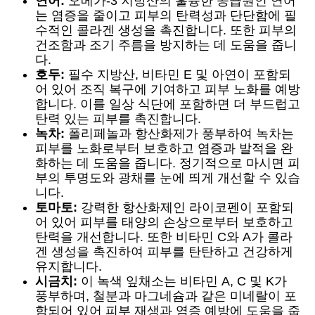
연어:
오메가-3 지방산의 훌륭한 공급원인 연어
는 염증을 줄이고 피부의 탄력성과 단단함에 필
수적인 콜라겐 생성을 촉진합니다. 또한 피부의
건조함과 조기 주름을 방지하는 데 도움을 줍니
다.
호두:
필수 지방산, 비타민 E 및 아연이 포함되
어 있어 조직 복구에 기여하고 피부 노화를 예방
합니다. 이를 일상 식단에 포함하면 더 부드럽고
탄력 있는 피부를 촉진합니다.
녹차:
폴리페놀과 항산화제가 풍부하여 녹차는
피부를 노화로부터 보호하고 염증과 발적을 완
화하는 데 도움을 줍니다. 정기적으로 마시면 피
부의 투명도와 광채를 눈에 띄게 개선할 수 있습
니다.
토마토:
강력한 항산화제인 라이코펜이 포함되
어 있어 피부를 태양의 손상으로부터 보호하고
탄력을 개선합니다. 또한 비타민 C와 A가 콜라
겐 생성을 촉진하여 피부를 탄탄하고 건강하게
유지합니다.
시금치:
이 녹색 잎채소는 비타민 A, C 및 K가
풍부하며, 철분과 마그네슘과 같은 미네랄이 포
함되어 있어 피부 재생과 염증 예방에 도움을 줍