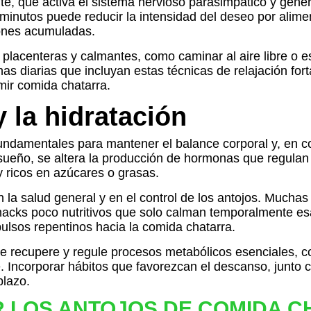
nte, que activa el sistema nervioso parasimpático y gener
minutos puede reducir la intensidad del deseo por alim
iones acumuladas.
s placenteras y calmantes, como caminar al aire libre o
inas diarias que incluyan estas técnicas de relajación fo
mir comida chatarra.
 la hidratación
damentales para mantener el balance corporal y, en con
eño, se altera la producción de hormonas que regulan el
 ricos en azúcares o grasas.
 en la salud general y en el control de los antojos. Much
 snacks poco nutritivos que solo calman temporalmente 
pulsos repentinos hacia la comida chatarra.
 recupere y regule procesos metabólicos esenciales, co
e. Incorporar hábitos que favorezcan el descanso, junto c
plazo.
R LOS ANTOJOS DE COMIDA 