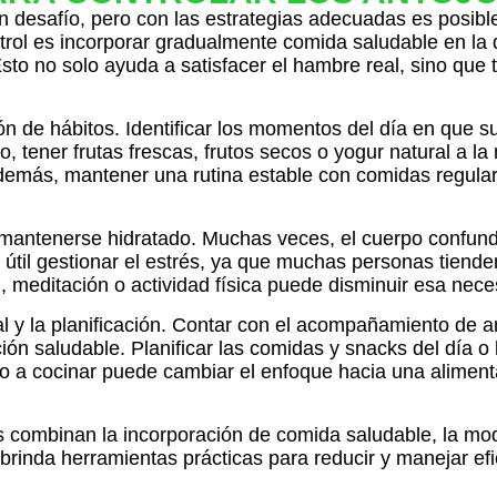
 desafío, pero con las estrategias adecuadas es posible 
trol es incorporar gradualmente comida saludable en la 
 Esto no solo ayuda a satisfacer el hambre real, sino qu
ón de hábitos. Identificar los momentos del día en que s
tener frutas frescas, frutos secos o yogur natural a la
demás, mantener una rutina estable con comidas regular
es mantenerse hidratado. Muchas veces, el cuerpo confu
útil gestionar el estrés, ya que muchas personas tiende
n, meditación o actividad física puede disminuir esa nec
al y la planificación. Contar con el acompañamiento de a
n saludable. Planificar las comidas y snacks del día o
o a cocinar puede cambiar el enfoque hacia una aliment
s combinan la incorporación de comida saludable, la modi
 brinda herramientas prácticas para reducir y manejar e