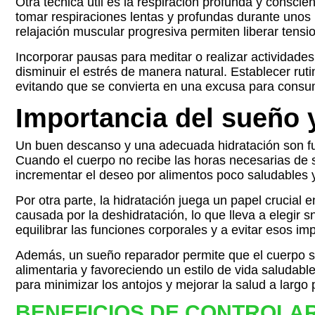
Otra técnica útil es la respiración profunda y conscie
tomar respiraciones lentas y profundas durante unos 
relajación muscular progresiva permiten liberar tens
Incorporar pausas para meditar o realizar actividade
disminuir el estrés de manera natural. Establecer rut
evitando que se convierta en una excusa para consu
Importancia del sueño y
Un buen descanso y una adecuada hidratación son fun
Cuando el cuerpo no recibe las horas necesarias de su
incrementar el deseo por alimentos poco saludables y
Por otra parte, la hidratación juega un papel crucial
causada por la deshidratación, lo que lleva a elegir
equilibrar las funciones corporales y a evitar esos im
Además, un sueño reparador permite que el cuerpo se
alimentaria y favoreciendo un estilo de vida saludabl
para minimizar los antojos y mejorar la salud a largo 
BENEFICIOS DE CONTROLA