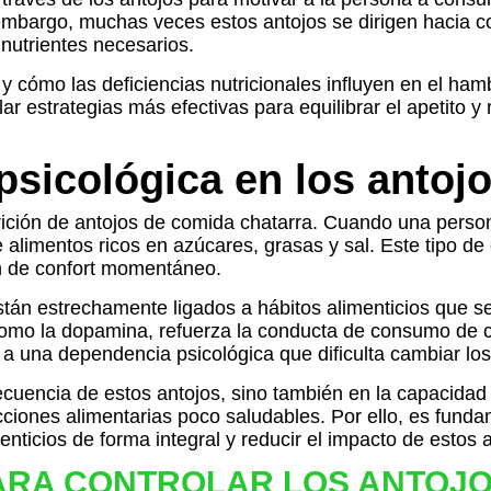
 embargo, muchas veces estos antojos se dirigen hacia co
 nutrientes necesarios.
ómo las deficiencias nutricionales influyen en el hambre
lar estrategias más efectivas para equilibrar el apetito
psicológica en los antoj
arición de antojos de comida chatarra. Cuando una pers
 alimentos ricos en azúcares, grasas y sal. Este tipo d
n de confort momentáneo.
están estrechamente ligados a hábitos alimenticios que
, como la dopamina, refuerza la conducta de consumo d
r a una dependencia psicológica que dificulta cambiar los
ecuencia de estos antojos, sino también en la capacidad 
ciones alimentarias poco saludables. Por ello, es funda
ticios de forma integral y reducir el impacto de estos a
PARA CONTROLAR LOS ANTOJ