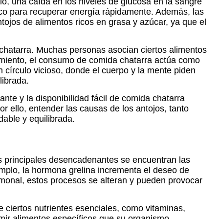
lo, una caída en los niveles de glucosa en la sangre
co para recuperar energía rápidamente. Además, las
ntojos de alimentos ricos en grasa y azúcar, ya que el
 chatarra. Muchas personas asocian ciertos alimentos
rrimiento, el consumo de comida chatarra actúa como
círculo vicioso, donde el cuerpo y la mente piden
librada.
nte y la disponibilidad fácil de comida chatarra
r ello, entender las causas de los antojos, tanto
able y equilibrada.
los principales desencadenantes se encuentran las
mplo, la hormona grelina incrementa el deseo de
rmonal, estos procesos se alteran y pueden provocar
 ciertos nutrientes esenciales, como vitaminas,
umir alimentos específicos que su organismo