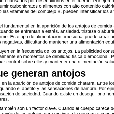
nudo causados por desequilibrios en el cuerpo. Por ejemp
ir carbohidratos o alimentos con alto contenido calóri
o las vitaminas del complejo B, pueden intensificar los a
el fundamental en la aparición de los antojos de comida
, cuando se enfrentan a estrés, ansiedad, tristeza o abu
mo. Este tipo de alimentación emocional puede crear un 
 negativas, dificultando mantener una alimentación equi
yen en la frecuencia de los antojos. La publicidad consta
almente en momentos de debilidad física o emocional. Po
ar control sobre ellos y mantener una alimentación salud
que generan antojos
l en la aparición de antojos de comida chatarra. Entre 
lando el apetito y las sensaciones de hambre. Por eje
ensación de saciedad. Cuando existe un desequilibrio ho
ares.
también son un factor clave. Cuando el cuerpo carece de
través de los antojos para motivar a la persona a cons