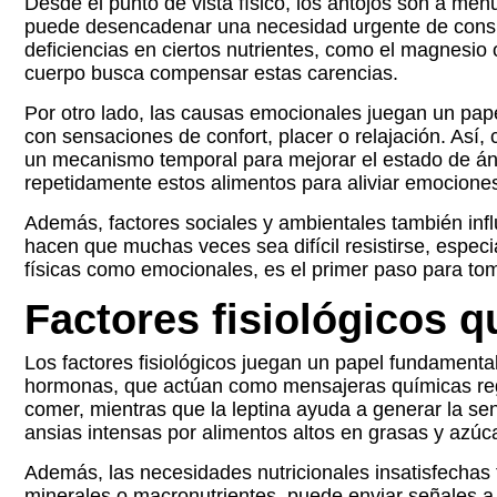
Desde el punto de vista físico, los antojos son a me
puede desencadenar una necesidad urgente de consum
deficiencias en ciertos nutrientes, como el magnesio 
cuerpo busca compensar estas carencias.
Por otro lado, las causas emocionales juegan un pap
con sensaciones de confort, placer o relajación. Así
un mecanismo temporal para mejorar el estado de áni
repetidamente estos alimentos para aliviar emociones
Además, factores sociales y ambientales también influ
hacen que muchas veces sea difícil resistirse, especi
físicas como emocionales, es el primer paso para tom
Factores fisiológicos 
Los factores fisiológicos juegan un papel fundamenta
hormonas, que actúan como mensajeras químicas regu
comer, mientras que la leptina ayuda a generar la s
ansias intensas por alimentos altos en grasas y azúc
Además, las necesidades nutricionales insatisfechas 
minerales o macronutrientes, puede enviar señales a 